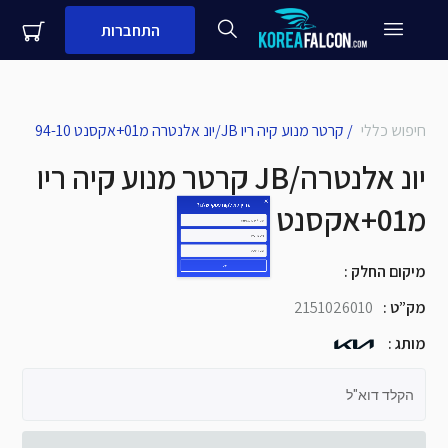
התחברות
close
עדיין לא לקוח עסקי שלנו?
חיפוש כללי
/
קרטר מנוע קיה ריו JB/יונ אלנטרה מ01+אקסנט 94-10
קרטר מנוע קיה ריו JB/יונ אלנטרה
שם + שם משפחה
מ01+אקסנט 94-10
מספר נייד
מיקום החלק
:
שם העסק
מק”ט
:
2151026010
מותג
:
שלח
הקלד דוא"ל