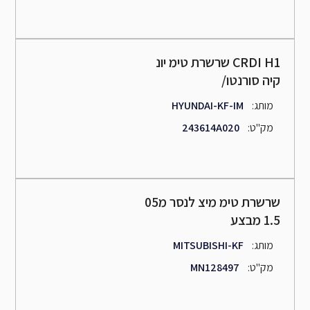
שרשרת טימ יונ CRDI H1
/קיה סורנטו
:מותג
HYUNDAI-KF-IM
:מק"ט
243614A020
שרשרת טימ מיצ לנסר מ05
1.5 מבצע
:מותג
MITSUBISHI-KF
:מק"ט
MN128497