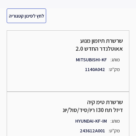
לחץ לסינון קטגוריה
שרשרת תיזמון מנוע
אאוטלנדר החדש 2.0
:מותג
MITSUBISHI-KF
:מק"ט
1140A042
שרשרת טימ קיה
ריו/סיד/סול/יונ I30 דיזל תח
:מותג
HYUNDAI-KF-IM
:מק"ט
243612A001