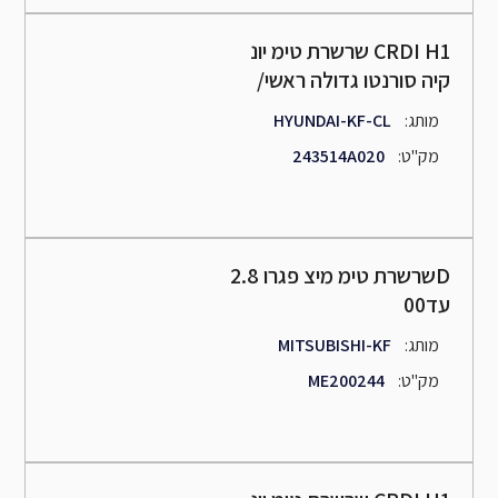
שרשרת טימ יונ CRDI H1
/קיה סורנטו גדולה ראשי
:מותג
HYUNDAI-KF-CL
:מק"ט
243514A020
שרשרת טימ מיצ פגרו 2.8D
עד00
:מותג
MITSUBISHI-KF
:מק"ט
ME200244