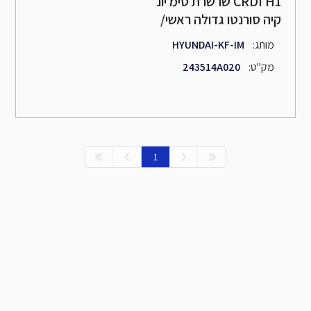
שרשרת טימ יונ CRDI H1
/קיה סורנטו גדולה ראשי
:מותג
HYUNDAI-KF-IM
:מק"ט
243514A020
1