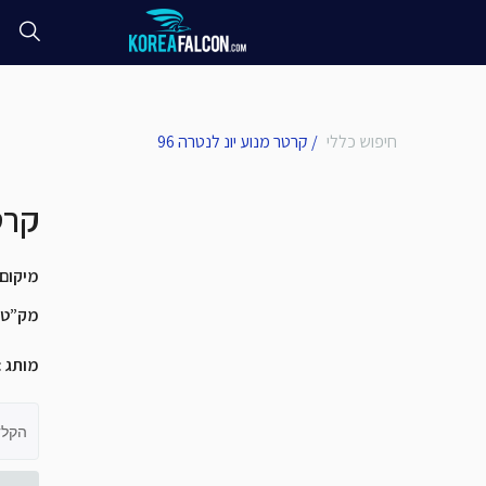
חיפוש כללי
/
קרטר מנוע יונ לנטרה 96
קרטר
מיקום
מק”ט
מותג
:
הקלד