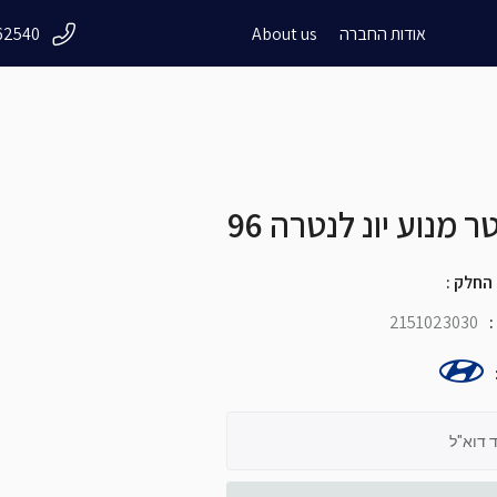
אודות החברה
About us
62540
close
שם + שם
 מנוע יונ לנטרה 96
שם העסק
 החלק
:
2151023030
:
 דוא"ל