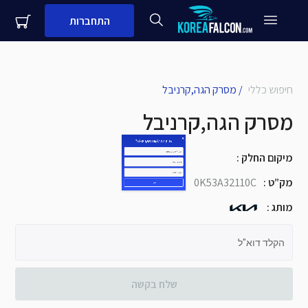
התחברות
close
עדיין לא לקוח עסקי שלנו?
חיפוש כללי
/
מסרק הגה,קרניבל
מסרק הגה,קרניבל
שם + שם משפחה
מיקום החלק
:
מספר נייד
מק”ט
:
0K53A32110C
שם העסק
מותג
:
שלח
הקלד דוא"ל
שלח בקשה