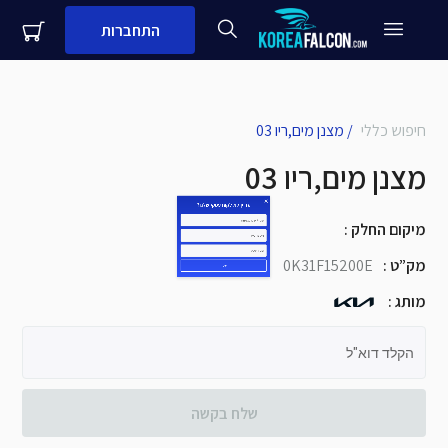
התחברות
close
עדיין לא לקוח עסקי שלנו?
חיפוש כללי
/
מצנן מים,ריו 03
מצנן מים,ריו 03
שם + שם משפחה
מיקום החלק
:
מספר נייד
מק”ט
:
0K31F15200E
שם העסק
מותג
:
שלח
הקלד דוא"ל
שלח בקשה