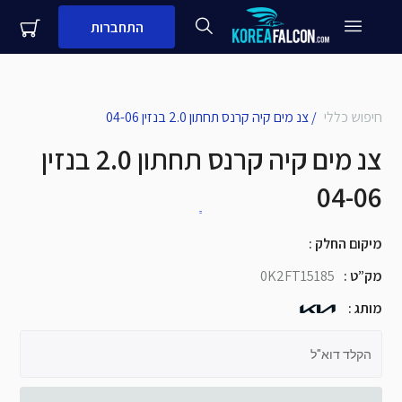
התחברות
חיפוש כללי
/
צנ מים קיה קרנס תחתון 2.0 בנזין 04-06
close
צנ מים קיה קרנס תחתון 2.0 בנזין
עדיין לא לקוח עסקי שלנו?
שם + שם משפחה
04-06
מספר נייד
מיקום החלק
:
שם העסק
שלח
מק”ט
:
0K2FT15185
מותג
:
הקלד דוא"ל