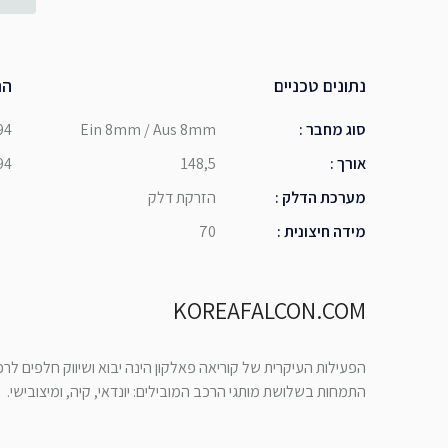
נתונים טכניים
הת
סוג מחבר
:
Ein 8mm / Aus 8mm
94
אורך
:
148,5
94
מערכת הדלק
:
הזרקת דלק
מידה חיצונית
:
70
KOREAFALCON.COM
הפעילות העיקרית של קוריאה פאלקון הינה יבוא ושיווק חלפים לר
התמחות בשלושת מותגי הרכב המובילים: יונדאי, קיה, ומיצובישי.