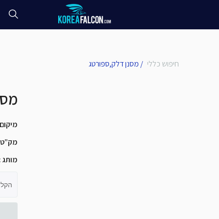
חיפוש כללי
/
מסנן דלק,ספורטג
מסנ
מיקום
מק”ט
מותג
:
הקלד