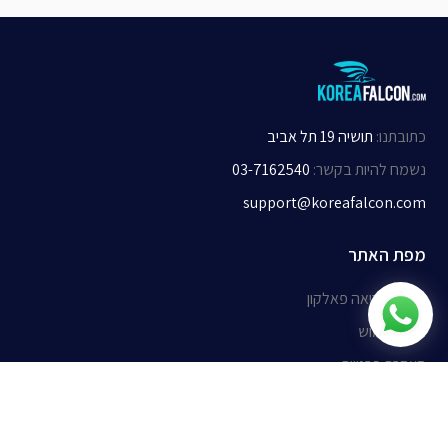
כתובתנו
:
תושיה 19 תל אביב
נשמח להיות בקשר
:
03-7162540
support@koreafalcon.com
מפת האתר
אודות קוריאה פאלקון
תנאי שימוש
הצהרת פרטיות