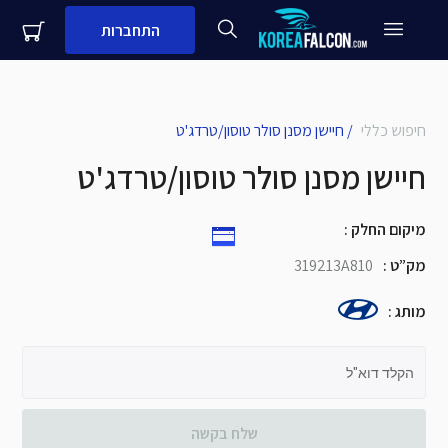
התחברות
חיפוש כללי
/
חיישן מסנן סולר טוסון/טרדג'ט
close
עדיין לא לקוח עסקי שלנו?
חיישן מסנן סולר טוסון/טרדג'ט
שם + שם משפחה
מיקום החלק
:
מספר נייד
מק”ט
:
319213A810
שם העסק
מותג
:
שלח
הקלד דוא"ל
שלח בקשה