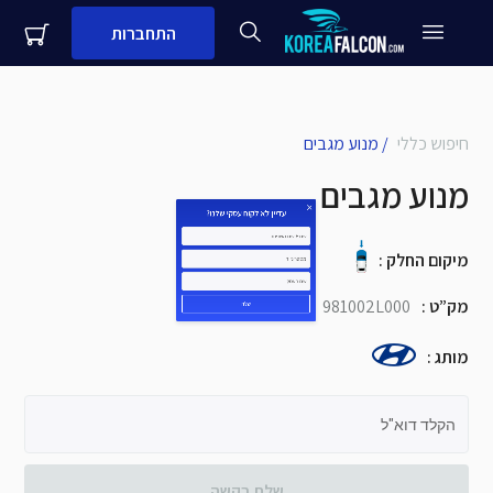
התחברות
close
עדיין לא לקוח עסקי שלנו?
חיפוש כללי
/
מנוע מגבים
מנוע מגבים
שם + שם משפחה
מספר נייד
מיקום החלק
:
מק”ט
:
981002L000
שם העסק
מותג
:
שלח
הקלד דוא"ל
שלח בקשה