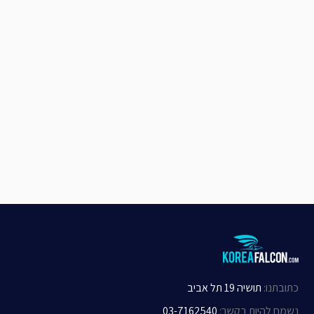
כתובתנו
:
תושיה 19 תל אביב
נשמח להיות בקשר
:
03-7162540