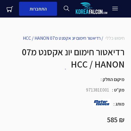
התחברות
חיפוש כללי
/
רדיאטור חימום יונ אקסנט מ07 HCC / HANON
close
עדיין לא לקוח עסקי שלנו?
רדיאטור חימום יונ אקסנט מ07
שם + שם משפחה
HCC / HANON
מספר נייד
מיקום החלק
:
שם העסק
מק”ט
:
971381E001
שלח
מותג
:
₪ 585