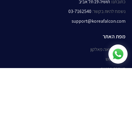
כתובתנו
:
תושיה 19 תל אביב
נשמח להיות בקשר
:
03-7162540
support@koreafalcon.com
מפת האתר
אודות קוריאה פאלקון
תנאי שימוש
הצהרת פרטיות