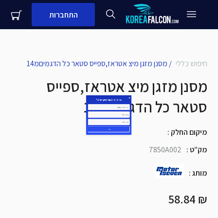
התחברות
close
עדיין לא לקוח עסקי שלנו?
חיפוש כללי
/
מסנן מזגן מיצ אטראז,ספייס סטאר כל הדגמיםמ14
מסנן מזגן מיצ אטראז,ספייס
שם + שם משפחה
סטאר כל הדגמיםמ14
מספר נייד
מיקום החלק
:
שם העסק
מק”ט
:
7850A002
שלח
מותג
:
₪ 58.84