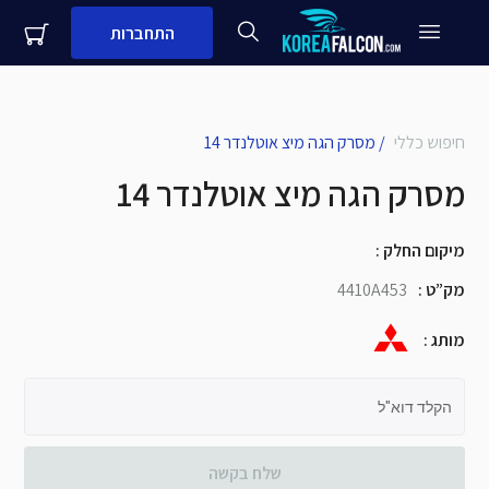
התחברות
חיפוש כללי
/
מסרק הגה מיצ אוטלנדר 14
מסרק הגה מיצ אוטלנדר 14
close
עדיין לא לקוח עסקי שלנו?
שם + שם משפחה
מיקום החלק
:
מספר נייד
שם העסק
מק”ט
:
4410A453
שלח
מותג
:
הקלד דוא"ל
שלח בקשה