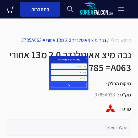
התחברות
close
עדיין לא לקוח עסקי שלנו?
חיפוש כללי
/
נבה מיצ אאוטלנדר 2.0 מ13 אחורי = 3785A063
נבה מיצ אאוטלנדר 2.0 מ13 אחורי
שם + שם משפחה
= 3785A063
מספר נייד
מיקום החלק
:
שם העסק
מק”ט
:
3785A033
מותג
:
שלח
הקלד דוא"ל