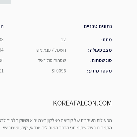
נתונים טכניים
הת
מתח
:
12
08
מצב פעולה
:
חשמלי/ פנאומטי
04
סוג שסתום
:
שסתום סולונאיד
06
מספר מידע
:
SI 0096
01
KOREAFALCON.COM
הפעילות העיקרית של קוריאה פאלקון הינה יבוא ושיווק חלפים לר
התמחות בשלושת מותגי הרכב המובילים: יונדאי, קיה, ומיצובישי.