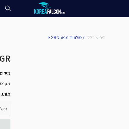
חיפוש כללי
/
סולונויד מפעיל EGR
סולונויד מפ
מיקום
מק”ט
מותג
:
הקלד