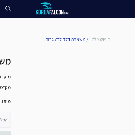
חיפוש כללי
/
משאבת דלק לחץ גבוה
משא
מיקום
מק”ט
מותג
:
הקלד