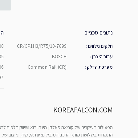
נתונים טכניים
הת
חלקים נילווים
:
CR/CP1H3/R75/10-789S
08
עבור היצרן
:
BOSCH
05
מערכת הדלק
:
Common Rail (CR)
06
07
KOREAFALCON.COM
הפעילות העיקרית של קוריאה פאלקון הינה יבוא ושיווק חלפים לר
התמחות בשלושת מותגי הרכב המובילים: יונדאי, קיה, ומיצובישי.