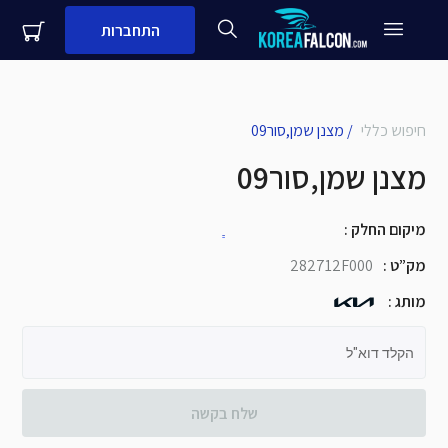
התחברות
חיפוש כללי
/
מצנן שמן,סור09
מצנן שמן,סור09
close
עדיין לא לקוח עסקי שלנו?
שם + שם משפחה
מיקום החלק
:
מספר נייד
שם העסק
מק”ט
:
282712F000
שלח
מותג
:
הקלד דוא"ל
שלח בקשה