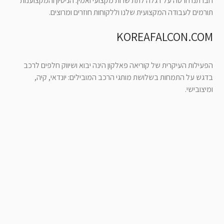
חברתנו חרטה על דגלה לתת שרות מקצועי ואמין. הניסיון והמקצוענות
תורמים לעבודה המקצועית שלנו וללקוחות חוזרים ומרוצים.
KOREAFALCON.COM
הפעילות העיקרית של קוריאה פאלקון הינה יבוא ושיווק חלפים לרכב
בדגש על התמחות בשלושת מותגי הרכב המובילים: יונדאי, קיה,
ומיצובישי.