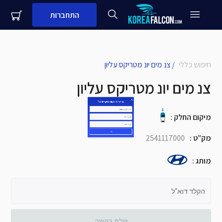
התחברות
close
עדיין לא לקוח עסקי שלנו?
חיפוש כללי
/
צנ מים יונ מטריקס עליון
צנ מים יונ מטריקס עליון
שם + שם משפחה
מיקום החלק
:
מספר נייד
מק”ט
:
2541117000
שם העסק
מותג
:
שלח
הקלד דוא"ל
שלח בקשה