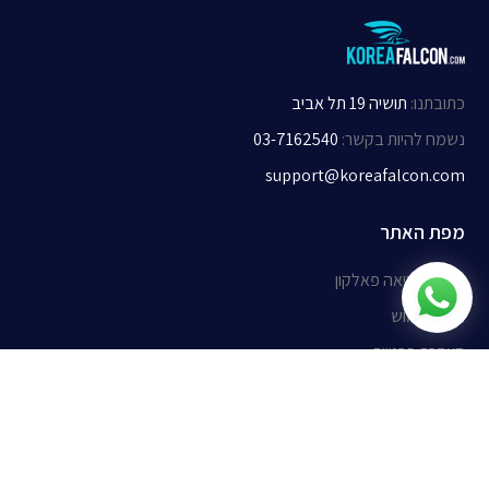
כתובתנו
:
תושיה 19 תל אביב
נשמח להיות בקשר
:
03-7162540
support@koreafalcon.com
מפת האתר
אודות קוריאה פאלקון
תנאי שימוש
הצהרת פרטיות