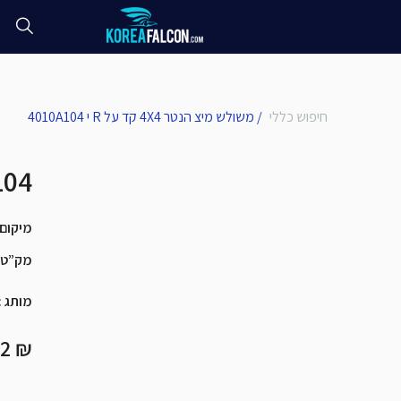
חיפוש כללי
/
משולש מיצ הנטר 4X4 קד על R י 4010A104
משולש מיצ הנטר 4X4 קד
מיקום
מק”ט
מותג
:
₪ 917.92