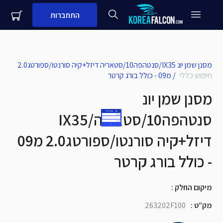
התחברות
close
עדיין לא לקוח עסקי שלנו?
מסנן שמן יונ IX35/סנטהפה10/סטאריה דיזל+קיה סורנטו/ספורטג2.0
חיפוש כללי
/
מ09 - כולל בורג קרטר
שם + שם משפחה
מסנן שמן יונ
IX35/סנטהפה10/סטאריה
מספר נייד
דיזל+קיה סורנטו/ספורטג2.0 מ09
שם העסק
- כולל בורג קרטר
שלח
מיקום החלק
:
מק”ט
:
263202F100