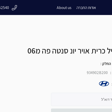
אודות החברה
About us
62540
close
שם + שם
 כרית אויר יונ סנטה פה מ06
שם העסק
 החלק
:
934902B200
:
 דוא"ל