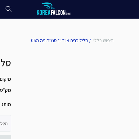
חיפוש כללי
/
סליל כרית אויר יונ סנטה פה מ06
סליל
מיקום
מק”ט
מותג
:
הקלד