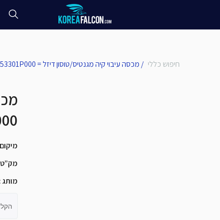
חיפוש כללי
/
מכסה עיבוי קיה מגנטיס/טוסון דיזל = 253301P000
מכס
01P000
מיקום
מק”ט
מותג
:
הקלד