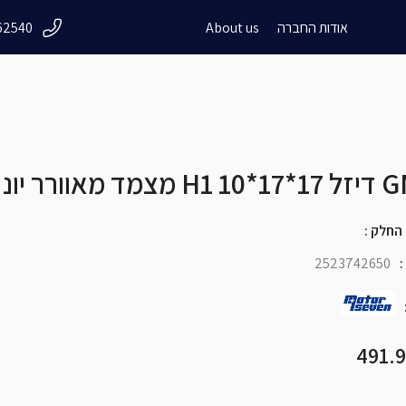
אודות החברה
About us
62540
close
דיזל 17*17*10 GMB
 החלק
:
2523742650
: