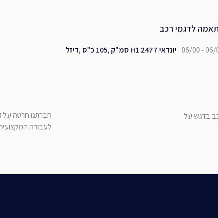
אמה לדגמי רכב
06/00 - 06/
יונדאי H1 2477 סמ"ק ,105 כ"ס ,דיזל
חברתנו חרטה על דג
כב בדגש על
לעבודה המקצועית ש