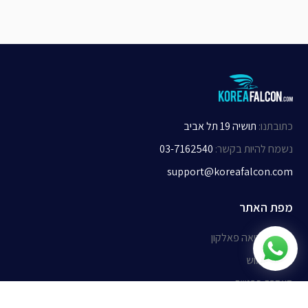
כתובתנו
:
תושיה 19 תל אביב
נשמח להיות בקשר
:
03-7162540
support@koreafalcon.com
מפת האתר
אודות קוריאה פאלקון
תנאי שימוש
הצהרת פרטיות