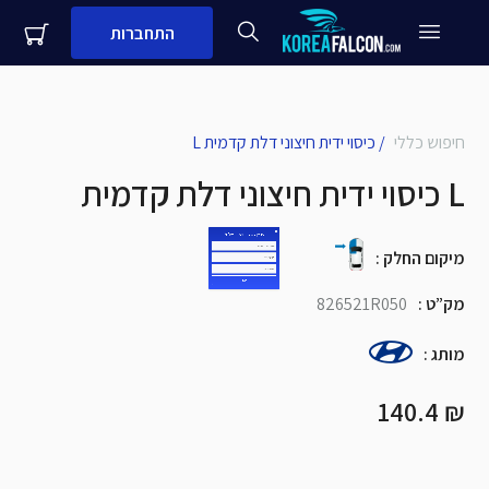
התחברות
close
עדיין לא לקוח עסקי שלנו?
חיפוש כללי
/
כיסוי ידית חיצוני דלת קדמית L
כיסוי ידית חיצוני דלת קדמית L
שם + שם משפחה
מספר נייד
מיקום החלק
:
מק”ט
:
826521R050
שם העסק
מותג
:
שלח
₪ 140.4