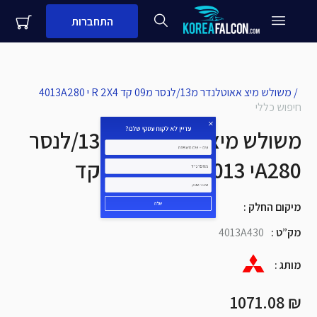
התחברות
close
עדיין לא לקוח עסקי שלנו?
/
משולש מיצ אאוטלנדר מ13/לנסר מ09 קד R 2X4 י 4013A280
חיפוש כללי
שם + שם משפחה
משולש מיצ אאוטלנדר מ13/לנסר
מ09 קד R 2X4 י 4013A280
מספר נייד
מיקום החלק
:
שם העסק
מק”ט
:
4013A430
שלח
מותג
:
₪ 1071.08