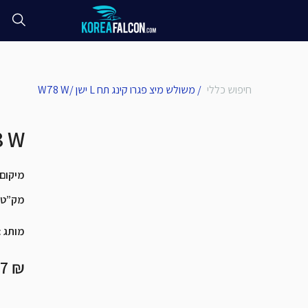
חיפוש כללי
/
משולש מיצ פגרו קינג תח L ישן /W78 W
משולש מיצ פגר
מיקום
מק”ט
מותג
:
₪ 1994.97